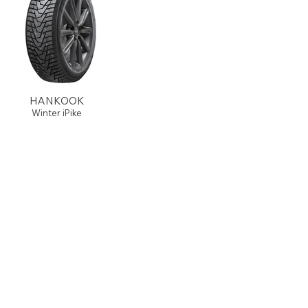
HANKOOK
Winter iPike
Hos oss får du et bredt utvalg av
kvalitetsdekk som presterer
jevnt bra i dekktestene